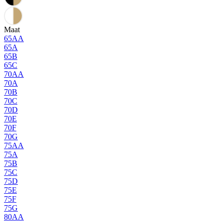
Maat
65AA
65A
65B
65C
70AA
70A
70B
70C
70D
70E
70F
70G
75AA
75A
75B
75C
75D
75E
75F
75G
80AA