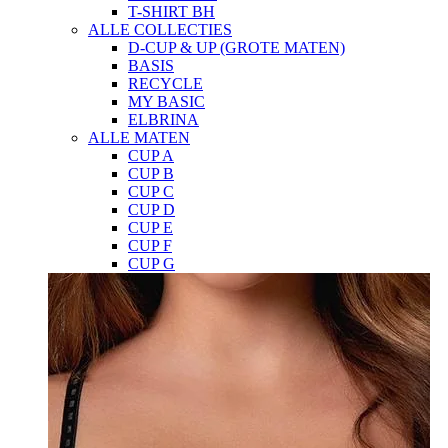
T-SHIRT BH
ALLE COLLECTIES
D-CUP & UP (GROTE MATEN)
BASIS
RECYCLE
MY BASIC
ELBRINA
ALLE MATEN
CUP A
CUP B
CUP C
CUP D
CUP E
CUP F
CUP G